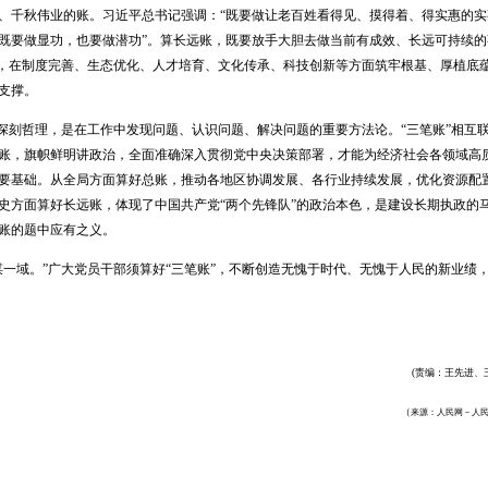
、千秋伟业的账。习近平总书记强调：
“既要做让老百姓看得见、摸得着、得实惠的实
既要做显功，也要做潜功”。算长远账，既要放手大胆去做当前有成效、长远可持续的
神，在制度完善、生态优化、人才培育、文化传承、科技创新等方面筑牢根基、厚植底
支撑。
的深刻哲理，是在工作中发现问题、认识问题、解决问题的重要方法论。“三笔账”相互
账，旗帜鲜明讲政治，全面准确深入贯彻党中央决策部署，才能为经济社会各领域高
要基础。从全局方面算好总账，推动各地区协调发展、各行业持续发展，优化资源配
史方面算好长远账，体现了中国共产党“两个先锋队”的政治本色，是建设长期执政的
账的题中应有之义。
谋一域。”广大党员干部须算好“三笔账”，不断创造无愧于时代、无愧于人民的新业绩
(责编：王先进、
（
来源：
人民网－人