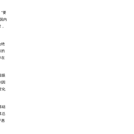
“要
国内
求，
为绝
有的
存在
着眼
到因
变化
基础
算总
平惠