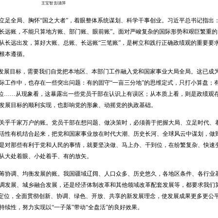
王宝智
彭清萍
立足全局、胸怀
“国之大者”，着眼整体系统谋划、科学干事创业。习近平总书记指出：
长远账，不能只算地方账、部门账、眼前账”。面对严峻复杂的国际形势和艰巨繁重的
从长远出发，算好大账、总账、长远账“三笔账”，是树立和践行正确政绩观的重要要
根本遵循。
社会发展目标，需要我们自觉把本地区、本部门工作融入党和国家事业大局全局。这已成
际工作中，也存在一些突出问题：有的固守“一亩三分地”的思维定式，只打小算盘；
一位……从现象看，这暴露出一些党员干部在认识上有误区；从本质上看，则是政绩观
发展目标的顺利实现，也影响党的形象、动摇党的执政基础。
关乎千家万户的账。党员干部在想问题、做决策时，必须善于把握大局、立足时代、
活性有机结合起来，把党和国家事业放在时代大潮、历史长河、全球风云中谋划，做
是对那些有利于党和人民的事情，就要坚决做、马上办、干到位，在纷繁复杂、快速
从大处着眼、小处着手、有的放矢。
筹协调、均衡发展的账。我国疆域辽阔、人口众多、历史悠久，各地区条件、各行业
调发展、城乡融合发展，还是经济体制改革和其他领域改革配套发展等，都要求我们
身定位，全面贯彻创新、协调、绿色、开放、共享的新发展理念，使发展成果更多更公
续性，努力实现以“一子落”带动“全盘活”的良好效果。