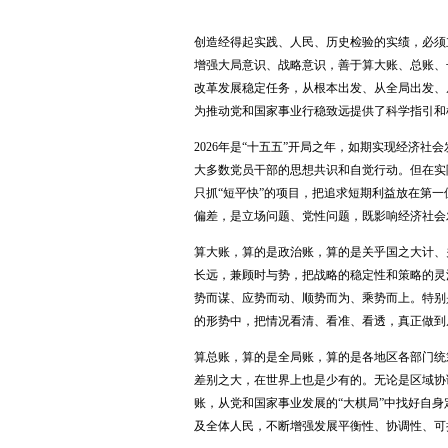
创造经得起实践、人民、历史检验的实绩，必须
增强大局意识、战略意识，善于算大账、总账、
改革发展稳定任务，从根本出发、从全局出发、
为推动党和国家事业行稳致远提供了科学指引和
2026年是“十五五”开局之年，如期实现经济
大多数党员干部的思想共识和自觉行动。但在实
只抓“短平快”的项目，把追求短期利益放在第
偏差，是立场问题、党性问题，既影响经济社会
算大账，算的是政治账，算的是关乎国之大计、
长远，兼顾时与势，把战略的稳定性和策略的灵
势而谋、应势而动、顺势而为、乘势而上。特别
的形势中，把情况看清、看准、看透，真正做到
算总账，算的是全局账，算的是各地区各部门统
差别之大，在世界上也是少有的。无论是区域协
账，从党和国家事业发展的
“大棋局”中找好自
及全体人民，不断增强发展平衡性、协调性、可持