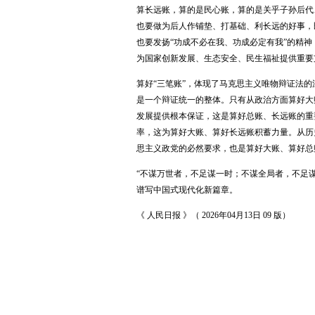
算长远账，算的是民心账，算的是关乎子孙后代
也要做为后人作铺垫、打基础、利长远的好事，
也要发扬“功成不必在我、功成必定有我”的精
为国家创新发展、生态安全、民生福祉提供重要
算好
“三笔账”，体现了马克思主义唯物辩证法
是一个辩证统一的整体。只有从政治方面算好大
发展提供根本保证，这是算好总账、长远账的重
率，这为算好大账、算好长远账积蓄力量。从历
思主义政党的必然要求，也是算好大账、算好总
“不谋万世者，不足谋一时；不谋全局者，不足
谱写中国式现代化新篇章。
《
人民日报
》（
2026年04月13日 09 版）