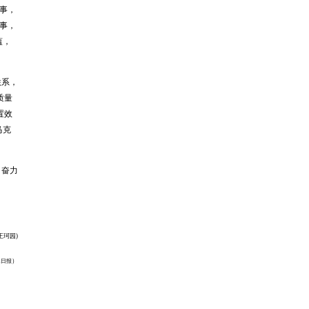
事，
事，
蕴，
联系，
质量
置效
马克
，奋力
王珂园)
）
民日报